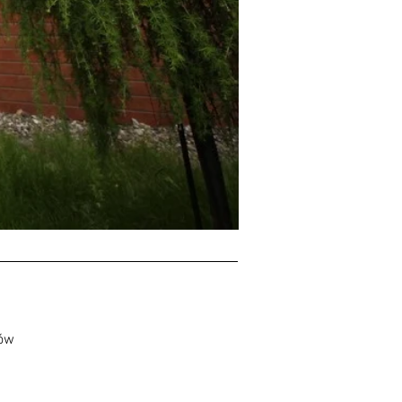
iów
1