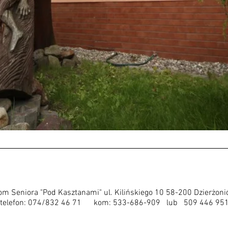
m Seniora "Pod Kasztanami" ul. Kilińskiego 10 58-200 Dzierżon
telefon: 074/832 46 71 kom: 533-686-909 lub 509 446 95