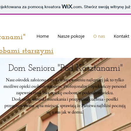
projektowana za pomocą kreatora
.com
. Stwórz swoją witrynę już
Home
Nasze pokoje
O nas
Kontakt
tanami"
sobami starszymi
Dom Seniora "Pod Kasztanami"
Nasz ośrodek założono z myślą o zapewnieniu najlepszej jak to tylko
możliwe opieki osobom starszym. Profesjonalny i opiekuńczy personel
zapewnia troskliwą opiekę osobom w podeszłym wieku.
Doskonałe warunki mieszkania i przepyszna kuchnia - posiłki
przygotowywane są na miejscu, sprawiają że Państwa najbliżsi poczują
się u nas jak w domu.