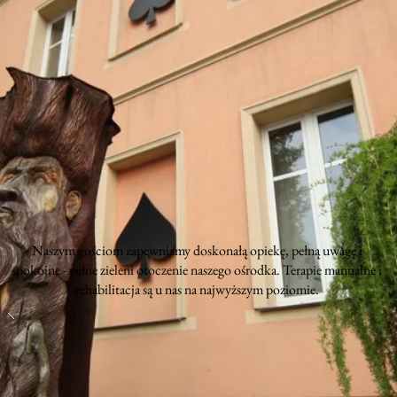
Naszym gościom zapewniamy doskonałą opiekę, pełną uwagę i
spokojne - pełne zieleni otoczenie naszego ośrodka. Terapie manualne i
rehabilitacja są u nas na najwyższym poziomie.